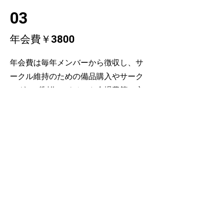
03
​年会費￥3800
年会費は毎年メンバーから徴収し、サ
ークル維持のための備品購入やサーク
ルグッズ制作、イベント会場費等に充
てています！正直￥3800はだいぶ安い
です笑